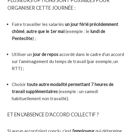
PLUSIEURS OPTIONS SONT POSSIBLES POUR
ORGANISER CETTE JOURNÉE :
Faire travailler les salariés
un jour férié précédemment
chômé
,
autre que le 1er mai
(exemple : le
lundi de
Pentecôte
) ;
Utiliser un
jour de repos
accordé dans le cadre d’un accord
sur l’aménagement du temps de travail (par exemple, un
RTT) ;
Choisir
toute autre modalité permettant 7 heures de
travail supplémentaires
(exemple : un samedi
habituellement non travaillé).
ET EN L’ABSENCE D’ACCORD COLLECTIF ?
Si aucun accord n’est conclu, c’est
l’employeur
qui détermine